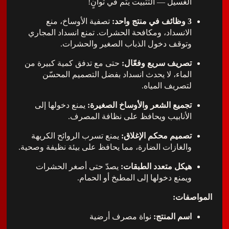
الغسيل — التثبيت يتم في ثوانٍ!
3 وظائف في منتج واحد:
تصفية الأوساخ، منع
الانسداد، ومكافحة الحشرات. تمنع انسداد المجاري
وتوقف دخول الذباب الصغير والحشرات.
تصريف سريع وفعّال:
حتى مع تدفق كمية كبيرة من
الماء، لا يحدث انسداد بفضل التصميم المحسّن
لتصريف المياه.
تجميع الشعر والأوساخ الصغيرة:
يمنع دخولها إلى
الأنابيب ويحافظ على نظافة المصرف.
تصميم محكم الإغلاق:
يمنع تسرب الروائح الكريهة
والغازات الضارة، مما يحافظ على بيئة نظيفة وصحية.
هيكل متعدد الطبقات:
يصدّ حتى أصغر الحشرات
ويمنع دخولها إلى المطبخ أو الحمام.
فات:
اسم المنتج:
نواة مصرف أرضية