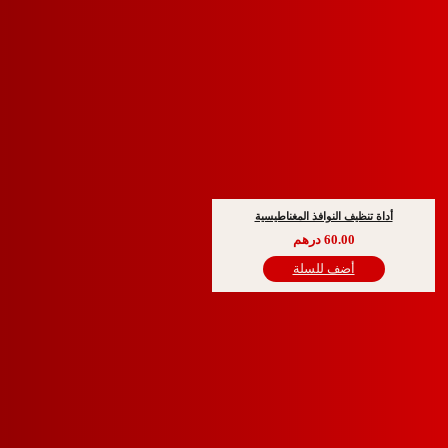
 تنظيف النوافذ المغناطيسية
60.00
درهم
أضف للسلة