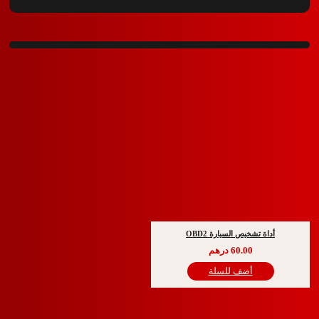
ة تشخيص السيارة OBD2
60.00
درهم
أضف للسلة