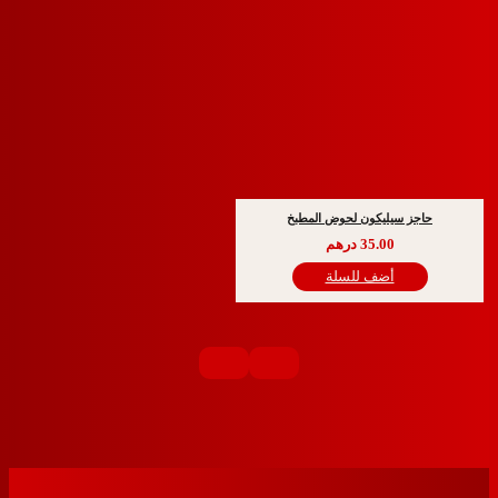
ز سيليكون لحوض المطبخ
35.00
درهم
أضف للسلة