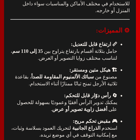
دام في مختلف الأماكن والمناسبات سواء داخل
 أو خارجه.
مميزات:
📏 ارتفاع قابل للتعديل:
حامل بثلاثة أقسام بارتفاع يتراوح بين
35 إلى 110 سم
،
لتناسب مختلف زوايا التصوير أو العرض.
🏗️ هيكل متين ومستقر:
مصنوع من
سبائك الألمنيوم المقاومة للصدأ
، بقاعدة
ثلاثية الأرجل تمنح ثباتًا ممتازًا أثناء الاستخدام.
🔄 رأس دوّار قابل للتحكم:
يمكنك تدوير الرأس أفقيًا وعموديًا بسهولة للحصول
على
أفضل زاوية تصوير أو عرض
.
🎮 مقبض تحكم مريح:
استخدم
الذراع الجانبية
لتحريك العمود بسلاسة وثبات،
مع إمكانية التوقف في أي موضع تريده.