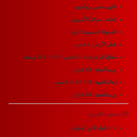
للون:
فضي مع أسود
لمادة:
سبائك الألمنيوم
لحمولة القصوى:
2 كغ
طر الأرجل:
1.1 سم
طاق الارتفاع:
35 – 65 سم / (13.7 – 25.5 بوصة)
زن المنتج:
320 غرام
بعاد العبوة:
29 × 8.5 × 8.5 سم
زن العبوة:
370 غرام
وى العبوة:
اثي القوائم