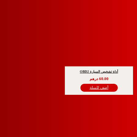
ة تشخيص السيارة OBD2
60.00
درهم
أضف للسلة