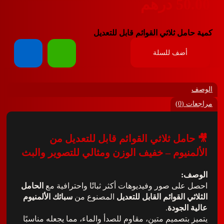
5
درهم
ل ثلاثي القوائم قابل للتعديل
أضف للسلة
0)
مل ثلاثي القوائم قابل للتعديل من
نيوم – خفيف الوزن ومثالي للتصوير والبث
:
لى صور وفيديوهات أكثر ثباتًا واحترافية مع
الحامل
 القوائم القابل للتعديل
المصنوع من
سبائك الألمنيوم
الجودة
.
بتصميم متين، مقاوم للصدأ والماء، مما يجعله مناسبًا