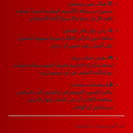
️ هيكل متين ومستقر:
صنوع من
سبائك الألمنيوم المقاومة للصدأ
، بقاعدة
لاثية الأرجل تمنح ثباتًا ممتازًا أثناء الاستخدام.
 رأس دوّار قابل للتحكم:
مكنك تدوير الرأس أفقيًا وعموديًا بسهولة للحصول
لى
أفضل زاوية تصوير أو عرض
.
 مقبض تحكم مريح:
ستخدم
الذراع الجانبية
لتحريك العمود بسلاسة وثبات،
ع إمكانية التوقف في أي موضع تريده.
 استخدامات متعددة:
ثالي للتصوير الفوتوغرافي والفيديو، البث المباشر،
شاهدة الأفلام، أو حتى كحامل لجهاز العرض
بروجكتور) أو الهاتف.
واصفات التقنية: