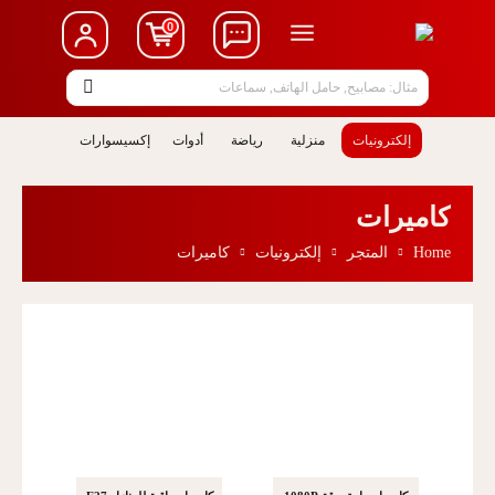
0
مثال: مصابيح, حامل الهاتف, سماعات
إلكترونيات
منزلية
رياضة
أدوات
إكسيسوارات
كاميرات
Home
المتجر
إلكترونيات
كاميرات