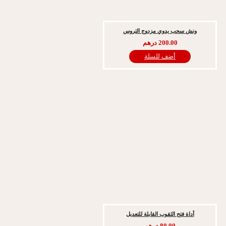
 سحب يدوي مزدوج التروس
200.00
درهم
أضف للسلة
اة فتح الثقوب القابلة للتعديل
80.00
درهم