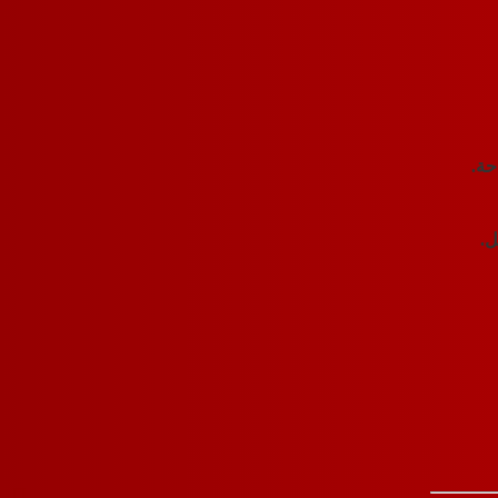
حة.
ل.