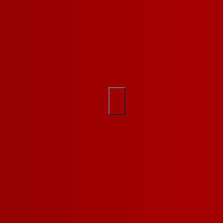
مثال: مصابيح, حامل الهاتف,
0
سماعات