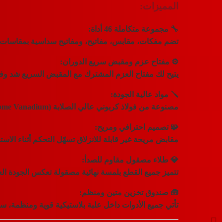
المميزات:
🔧
مجموعة متكاملة 46 أداة:
تضم مفكات، مقابس، مفاتيح، ومفاتيح سداسية بمقاسات م
⚙️
مفتاح عزم ومقبض سريع الدوران:
يتيح لك مفتاح العزم المشترك مع المقبض السريع
شد وفك
🪛
مواد عالية الجودة:
مصنوعة من
فولاذ كربوني عالي الصلابة (CR-V Chrome Vanadium)
🧩
تصميم احترافي ومريح:
مقابض مريحة غير قابلة للانزلاق تسهّل التحكم أثناء الاست
💎
طلاء مصقول مقاوم للصدأ:
تتميز جميع القطع بلمسة نهائية مصقولة تعكس الجودة العال
🧰
صندوق تخزين متين ومنظم:
تأتي جميع الأدوات داخل
علبة بلاستيكية قوية ومنظمة
، سه