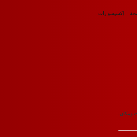
صحة
إكسيسوارات
ت ومكان.