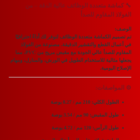
شة متعددة الوظائف عالية الدقة – من
ذ المقاوم للصدأ
:
يم
الكماشة متعددة الوظائف
لتوفر لك أداءً احترافيًا
ال القطع والتقشير الدقيقة. مصنوعة من
الفولاذ
 للصدأ عالي الجودة
مع مقبض مريح من
PVC
، مما
مثالية للاستخدام الطويل في الورش، والمنازل، ومهام
اليومية.
واصفات:
لطول الكلي:
210 مم / 8.27 بوصة
ول المقبض:
90 مم / 3.54 بوصة
ول الرأس:
120 مم / 4.72 بوصة