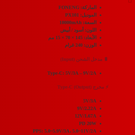
الماركة:
FONENG
الموديل:
PX101
السعة:
10000mAh
اللون:
أسود / أبيض
الأبعاد:
145 × 70 × 15 مم
الوزن:
240 غرام
🔋 مدخل الشحن (Input)
Type-C: 5V/3A – 9V/2A
⚡ مخرج Type-C (Output)
5V/3A
9V/2.22A
12V/1.67A
PD 20W
PPS: 5.0~5.9V/3A، 5.0~11V/2A