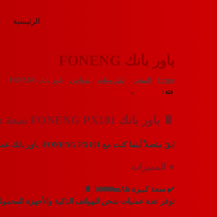
الرئيسية
باور بانك FONENG
Home
المتجر
إلكترونيات
شواحن
باور بانك FONENG
فئة :
إلكترونيات
,
شواحن
🔋 باور بانك FONENG PX101 سعة 10000mAh – شحن سريع 22.5W
ابقَ متصلاً أينما كنت مع
FONENG PX101
، باور بانك ع
⭐ المميزات
✔️
سعة كبيرة 10000mAh 🔋
توفر عدة عمليات شحن للهواتف الذكية والأجهزة المحمولة