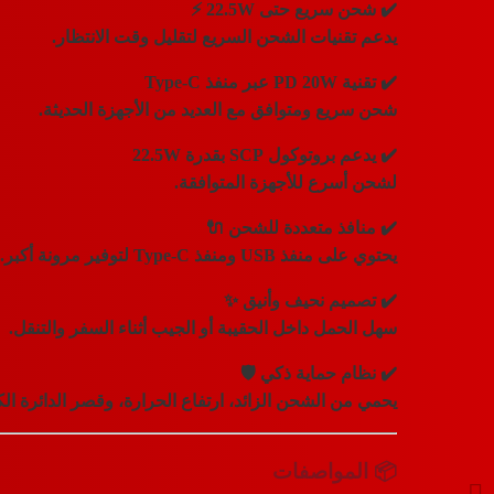
✔️
شحن سريع حتى 22.5W ⚡
يدعم تقنيات الشحن السريع لتقليل وقت الانتظار.
✔️
تقنية PD 20W عبر منفذ Type-C
شحن سريع ومتوافق مع العديد من الأجهزة الحديثة.
✔️
يدعم بروتوكول SCP بقدرة 22.5W
لشحن أسرع للأجهزة المتوافقة.
✔️
منافذ متعددة للشحن 🔌
يحتوي على منفذ USB ومنفذ Type-C لتوفير مرونة أكبر.
✔️
تصميم نحيف وأنيق ✨
سهل الحمل داخل الحقيبة أو الجيب أثناء السفر والتنقل.
✔️
نظام حماية ذكي 🛡️
يحمي من الشحن الزائد، ارتفاع الحرارة، وقصر الدائرة الكه
📦 المواصفات