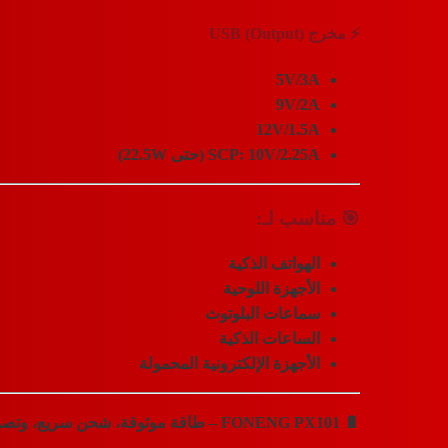
⚡ مخرج USB (Output)
5V/3A
9V/2A
12V/1.5A
SCP: 10V/2.25A (حتى 22.5W)
🎯 مناسب لـ:
الهواتف الذكية
الأجهزة اللوحية
سماعات البلوتوث
الساعات الذكية
الأجهزة الإلكترونية المحمولة
🔋
FONENG PX101 – طاقة موثوقة، شحن سريع، وتصميم أنيق يرافقك أينما ذهبت.