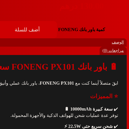
130.00
درهم
أضف للسلة
كمية باور بانك FONENG
الوصف
مراجعات (0)
🔋 باور بانك FONENG PX101 سعة 10000mAh – شحن سريع 22.5W
ابقَ متصلاً أينما كنت مع
FONENG PX101
، باور بانك عملي وأني
⭐ المميزات
✔️
سعة كبيرة 10000mAh 🔋
توفر عدة عمليات شحن للهواتف الذكية والأجهزة المحمولة.
✔️
شحن سريع حتى 22.5W ⚡