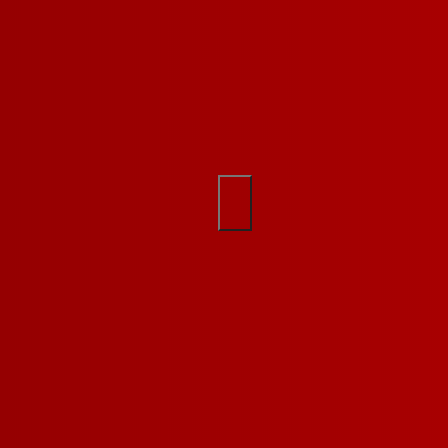
مثال: مصابيح, حامل الهاتف,
0
سماعات