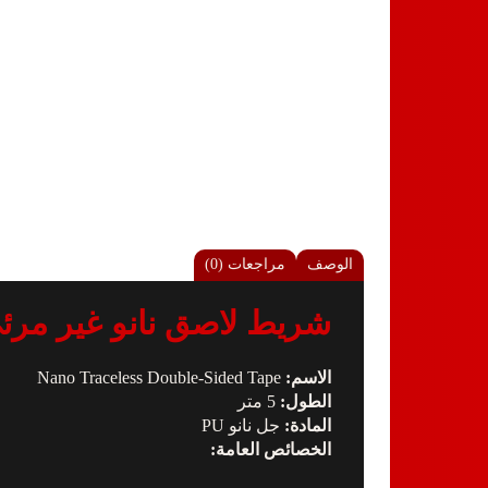
الوصف
مراجعات (0)
شريط لاصق نانو غير مرئي مزد
الاسم:
Nano Traceless Double-Sided Tape
الطول:
5 متر
المادة:
جل نانو PU
الخصائص العامة: