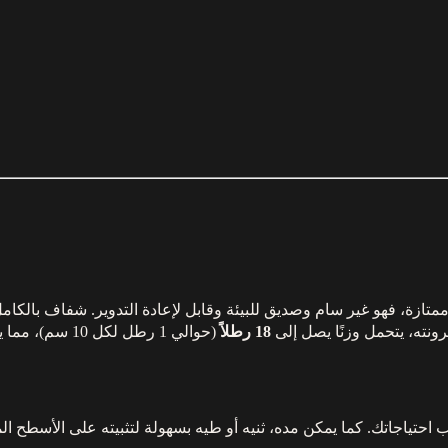
متازة، فهو غير سام وصديق للبيئة وقابل لإعادة التدوير. شفاف بالكامل 
ونته، يتحمل وزنًا يصل إلى
18 رطلاً
(حوالي 1 رطل لكل 10 سم)، مما يجعله مثاليًا لتثبيت مختلف الأدوات اليومية.
ياجاتك. كما يمكن مده، ثنيه أو طيه بسهولة لتثبيته على الأسطح ال