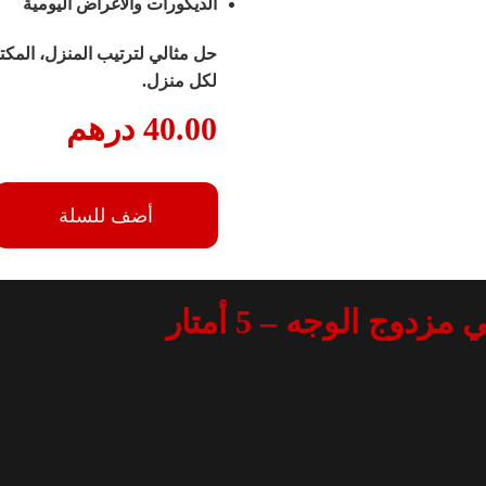
الديكورات والأغراض اليومية
حل مثالي لترتيب المنزل، المكتب،
لكل منزل.
40.00
درهم
أضف للسلة
وج الوجه – 5 أمتار