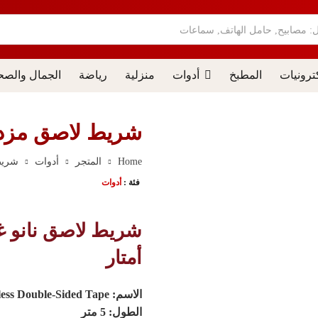
ل: مصابيح, حامل الهاتف, سماعات
ترونيات
المطبخ
أدوات
منزلية
رياضة
الجمال والصح
شريط لاصق مزدو
Home
المتجر
أدوات
شريط 
فئة :
أدوات
أمتار
الاسم:
Nano Traceless Double-Sided Tape
الطول:
5 متر