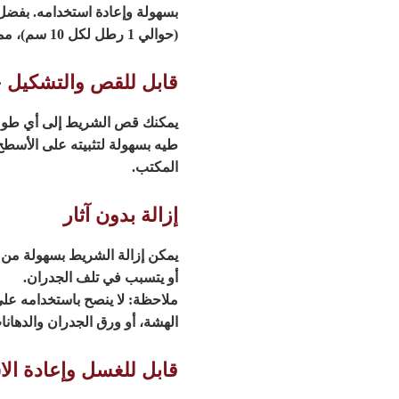
بسهولة وإعادة استخدامه. بفضل ق
(حوالي 1 رطل لكل 10 سم)، مما يجعله مثاليًا لتثبيت مختلف الأدوات اليومية.
قابل للقص والتشكيل 
يمكنك قص الشريط إلى أي طول أ
طيه بسهولة لتثبيته على الأسطح
المكتب.
إزالة بدون آثار
يمكن إزالة الشريط بسهولة من ا
أو يتسبب في تلف الجدران.
ملاحظة:
لا ينصح باستخدامه على
الهشة، أو ورق الجدران والدهانا
قابل للغسل وإعادة ال