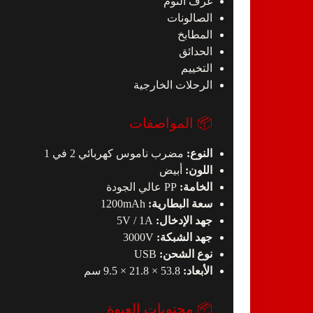
غرف النوم
الصالونات
المطابخ
الحدائق
التخييم
الرحلات الخارجية
📦 المواصفات
النوع:
مضرب ناموس كهربائي 2 في 1
اللون:
أبيض
الخامة:
PP عالي الجودة
سعة البطارية:
1200mAh
جهد الإدخال:
5V / 1A
جهد الشبكة:
3000V
نوع الشحن:
USB
الأبعاد:
53.8 × 21.8 × 9.5 سم
📦 محتويات العبوة