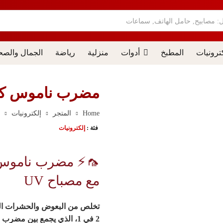
ل: مصابيح, حامل الهاتف, سماعات
ترونيات
المطبخ
أدوات
منزلية
رياضة
الجمال والصح
مضرب ناموس كهربائي
Home
المتجر
إلكترونيات
م
فئة :
إلكترونيات
مع مصباح UV
تخلص من البعوض والحشرات ال
2 في 1
، الذي يجمع بين مضرب 