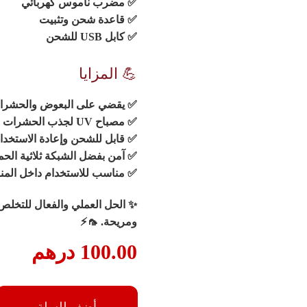
✅ مضرب ناموس كهربائي
✅ قاعدة شحن وتثبيت
✅ كابل USB للشحن
💪 المزايا
✅ يقضي على البعوض والحشرا
✅ مصباح UV لجذب الحشرات ليلاً
✅ قابل للشحن وإعادة الاستخدا
✅ آمن بفضل الشبكة ثلاثية الحم
✅ مناسب للاستخدام داخل المن
✨
الحل العملي والفعال للتخلص
ومريحة.
🦟⚡
100.00
درهم
أضف للسلة