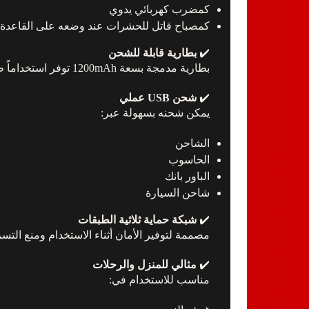
كمضرب كهربائي يدوي
كمصباح قاتل للحشرات عند وضعه على القاعدة
✔️
بطارية قابلة للشحن
بطارية مدمجة بسعة 1200mAh توفر استخداماً طويلاً بعد الشحن الكامل.
✔️
شحن USB عملي
يمكن شحنه بسهولة عبر:
الشاحن
الحاسوب
الباور بانك
شاحن السيارة
✔️
شبكة حماية ثلاثية الطبقات
مصممة لتوفير الأمان أثناء الاستخدام ومنع الت
✔️
مثالي للمنزل والرحلات
مناسب للاستخدام في: