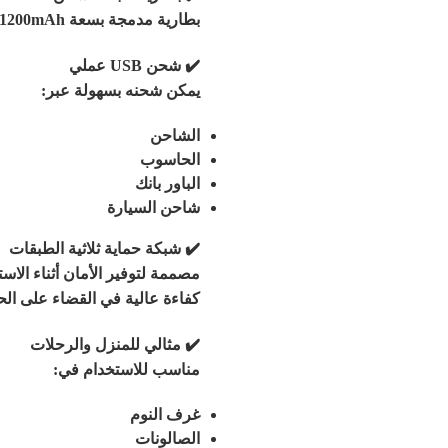
بطارية مدمجة بسعة 1200mAh توفر استخداماً طويلاً بعد الشحن الكامل.
✔️
شحن USB عملي
يمكن شحنه بسهولة عبر:
الشاحن
الحاسوب
الباور بانك
شاحن السيارة
✔️
شبكة حماية ثلاثية الطبقات
مصممة لتوفير الأمان أثناء الا
كفاءة عالية في القضاء على ال
✔️
مثالي للمنزل والرحلات
مناسب للاستخدام في:
غرف النوم
الصالونات