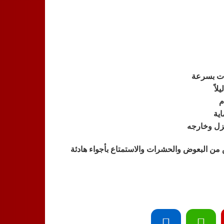
ت بسرعة
م
اية
زل وخارجه
 من البعوض والحشرات والاستمتاع بأجواء هادئة