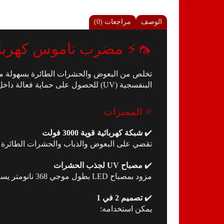
الوصف
مراجعات (0)
🦟⚡ مضرب ناموس كهربائي 2 في 1 قابل للشحن مع مص
تخلص من البعوض والحشرات الطائرة بسهولة م
البنفسجية (UV) للحصول على حماية فعالة داخل المنزل أو أثناء الرحلات والتخييم.
⭐ المميزات
✔️
شبكة كهربائية قوية 3000 فولت
تقضي على البعوض والذباب والحشرات الطائرة ب
✔️
مصباح UV لجذب الحشرات
مزود بمصباح LED بطول موجي 368 نانومتر يساعد على جذب البعوض والحشرات ليلاً لسهولة التخلص منها.
✔️
تصميم 2 في 1
يمكن استخدامه: