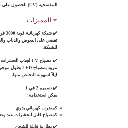
البنفسجية (UV) للحصول على حماية فعالة داخل المنزل أو أثناء الرحلات والتخييم.
⭐ المميزات
✔️
شبكة كهربائية قوية 3000 فولت
تقضي على البعوض والذباب والح
للشبكة.
✔️
مصباح UV لجذب الحشرات
ليلاً لسهولة التخلص منها.
✔️
تصميم 2 في 1
يمكن استخدامه:
كمضرب كهربائي يدوي
كمصباح قاتل للحشرات عند وضع
✔️
بطارية قابلة للشحن