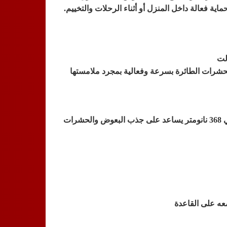
شرات الطائرة بسرعة وفعالية بمجرد ملامستها
مزود بمصباح LED بطول موجي 368 نانومتر يساعد على جذب البعوض والحشرات
ه على القاعدة