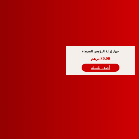
از إزالة الرؤوس السوداء
80.00
درهم
أضف للسلة