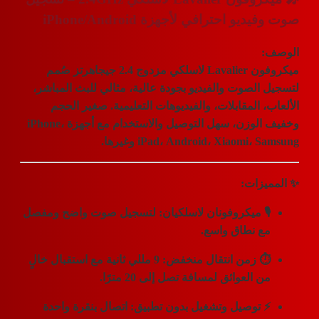
يو احترافي لأجهزة iPhone/Android
:
فون
Lavalier لاسلكي مزدوج 2.4 جيجاهرتز
صُمم
الصوت والفيديو بجودة عالية، مثالي للبث المباشر،
، المقابلات، والفيديوهات التعليمية. صغير الحجم
وخفيف الوزن، سهل التوصيل والاستخدام مع أجهزة iPhone،
iPad، Android، Xiaomi، وغيرها.
يزات:
 ميكروفونان لاسلكيان:
لتسجيل صوت واضح ومفصل
ع نطاق واسع.
 زمن انتقال منخفض:
9 مللي ثانية مع استقبال خالٍ
ن العوائق لمسافة تصل إلى 20 مترًا.
 توصيل وتشغيل بدون تطبيق:
اتصال بنقرة واحدة