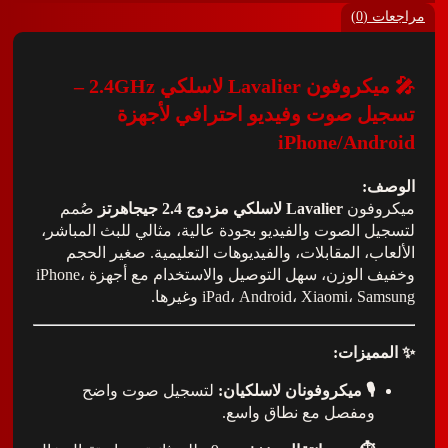
0)
ميكروفون Lavalier لاسلكي 2.4GHz –
 صوت وفيديو احترافي لأجهزة
iPhone/And
:
فون
Lavalier لاسلكي مزدوج 2.4 جيجاهرتز
صُمم
 الصوت والفيديو بجودة عالية، مثالي للبث المباشر،
ب، المقابلات، والفيديوهات التعليمية. صغير الحجم
وخفيف الوزن، سهل التوصيل والاستخدام مع أجهزة iPhone،
iPad، Android، Xiaomi،  وغيرها.
يزات:
🎙 ميكروفونان لاسلكيان:
لتسجيل صوت واضح
ومفصل مع نطاق واسع.