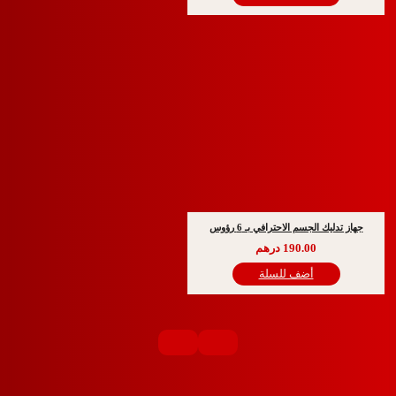
 الجسم الاحترافي بـ 6 رؤوس
190.00
درهم
أضف للسلة