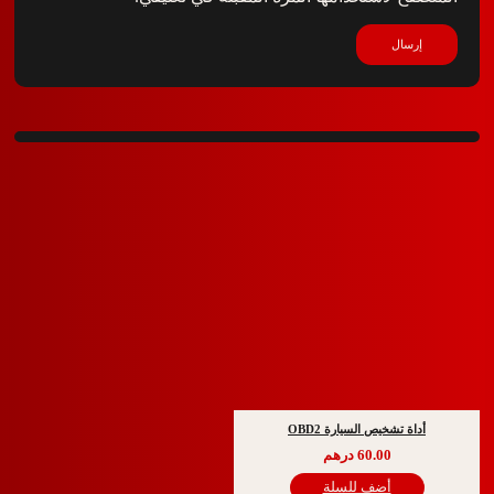
ة تشخيص السيارة OBD2
60.00
درهم
أضف للسلة