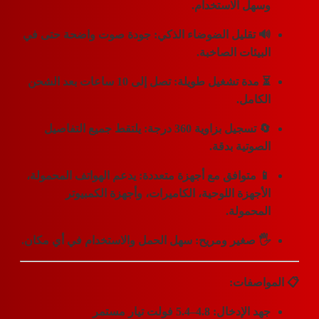
سهل الاستخدام.
 تقليل الضوضاء الذكي:
جودة صوت واضحة حتى في
لبيئات الصاخبة.
 مدة تشغيل طويلة:
تصل إلى 10 ساعات بعد الشحن
لكامل.
 تسجيل بزاوية 360 درجة:
يلتقط جميع التفاصيل
لصوتية بدقة.
 متوافق مع أجهزة متعددة:
يدعم الهواتف المحمولة،
لأجهزة اللوحية، الكاميرات، وأجهزة الكمبيوتر
لمحمولة.
 صغير ومريح:
سهل الحمل والاستخدام في أي مكان.
واصفات:
د الإدخال: 4.8–5.4 فولت تيار مستمر